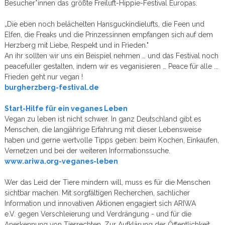
Besucher*innen das größte Freiluft-Hippie-Festival Europas.
„Die eben noch belächelten Hansguckindielufts, die Feen und
Elfen, die Freaks und die Prinzessinnen empfangen sich auf dem
Herzberg mit Liebe, Respekt und in Frieden."
An ihr sollten wir uns ein Beispiel nehmen … und das Festival noch
peacefuller gestalten, indem wir es veganisieren … Peace für alle ...
Frieden geht nur vegan !
burgherzberg-festival.de
Start-Hilfe für ein veganes Leben
Vegan zu leben ist nicht schwer. In ganz Deutschland gibt es
Menschen, die langjährige Erfahrung mit dieser Lebensweise
haben und gerne wertvolle Tipps geben: beim Kochen, Einkaufen,
Vernetzen und bei der weiteren Informationssuche.
www.ariwa.org-veganes-leben
Wer das Leid der Tiere mindern will, muss es für die Menschen
sichtbar machen. Mit sorgfältigen Recherchen, sachlicher
Information und innovativen Aktionen engagiert sich ARIWA
e.V. gegen Verschleierung und Verdrängung - und für die
Anerkennung von Tierrechten. Zur Aufklärung der Öffentlichkeit