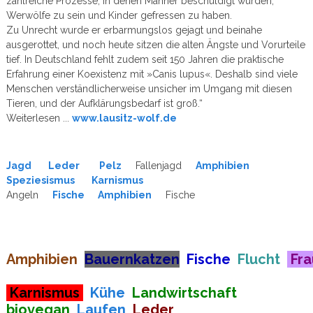
zahlreiche Prozesse, in denen Männer beschuldigt wurden,
Werwölfe zu sein und Kinder gefressen zu haben.
Zu Unrecht wurde er erbarmungslos gejagt und beinahe
ausgerottet, und noch heute sitzen die alten Ängste und Vorurteile
tief. In Deutschland fehlt zudem seit 150 Jahren die praktische
Erfahrung einer Koexistenz mit »Canis lupus«. Deshalb sind viele
Menschen verständlicherweise unsicher im Umgang mit diesen
Tieren, und der Aufklärungsbedarf ist groß.“
Weiterlesen ...
www.lausitz-wolf.de
Jagd
Leder
Pelz
Fallenjagd
Amphibien
Speziesismus
Karnismus
Angeln
Fische
Amphibien
Fische
Amphibien
Bauernkatzen
Fische
Flucht
Fr
Karnismus
Kühe
Landwirtschaft
biovegan
Laufen
Leder