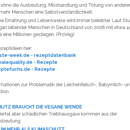
z ohne die Ausbeutung, Misshandlung und Tötung von anderen 
 mehr Menschen eine Selbstverständlichkeit.
e Ernährung und Lebensweise wird immer beliebter. Laut Stud
gan lebender Menschen in Deutschland von 2008 mit etwa 4
 eine Millionen gestiegen. (ProVeg)
zeptideen hier:
ste-week.de - rezeptdatenbank
alequality.de - Rezepte
ptefuchs.de - Rezepte
mationen zur Problematik der Leichenfleisch-, Babymilch- u
ktion
HUTZ BRAUCHT DIE VEGANE WENDE
iertel aller schädlichen Treibhausgase kommen aus der
usbeutung.
 UM MEHR ALS KLIMASCHUTZ