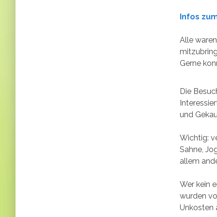
Infos zu
Alle waren
mitzubring
Gerne konn
Die Besuch
Interessi
und Gekauf
Wichtig: v
Sahne, Jog
allem and
Wer kein 
wurden vo
Unkosten 