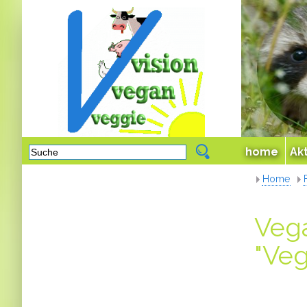
home
Ak
Home
Veg
"Veg