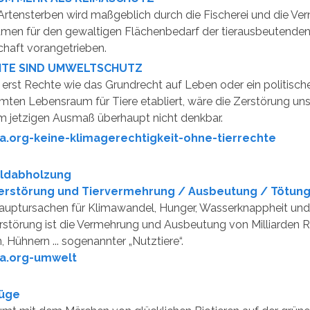
rtensterben wird maßgeblich durch die Fischerei und die Ve
men für den gewaltigen Flächenbedarf der tierausbeutende
chaft vorangetrieben.
HTE SIND UMWELTSCHUTZ
 erst Rechte wie das Grundrecht auf Leben oder ein politisch
ten Lebensraum für Tiere etabliert, wäre die Zerstörung un
m jetzigen Ausmaß überhaupt nicht denkbar.
a.org-keine-klimagerechtigkeit-ohne-tierrechte
ldabholzung
rstörung und Tiervermehrung / Ausbeutung / Tötun
Hauptursachen für Klimawandel, Hunger, Wasserknappheit un
störung ist die Vermehrung und Ausbeutung von Milliarden R
 Hühnern ... sogenannter „Nutztiere“.
a.org-umwelt
Lüge