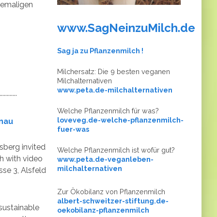
ehemaligen
www.SagNeinzuMilch.de
​​​​​​​Sag ja zu Pflanzenmilch !
Milchersatz: Die 9 besten veganen
Milchalternativen
www.peta.de-milchalternativen
.........
Welche Pflanzenmilch für was?
loveveg.de-welche-pflanzenmilch-
enau
fuer-was
sberg invited
Welche Pflanzenmilch ist wofür gut?
h with video
www.peta.de-veganleben-
milchalternativen
sse 3, Alsfeld
Zur Ökobilanz von Pflanzenmilch
albert-schweitzer-stiftung.de-
 sustainable
oekobilanz-pflanzenmilch