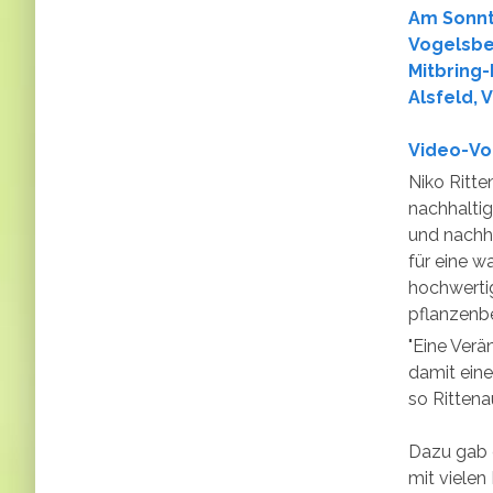
​​​​​​​Am
Vogelsbe
Mitbring-
Alsfeld, 
Video-Vor
Niko Ritte
nachhalti
und nachha
für eine 
hochwerti
pflanzenb
"Eine Verä
damit eine
so Rittena
Dazu gab 
mit vielen