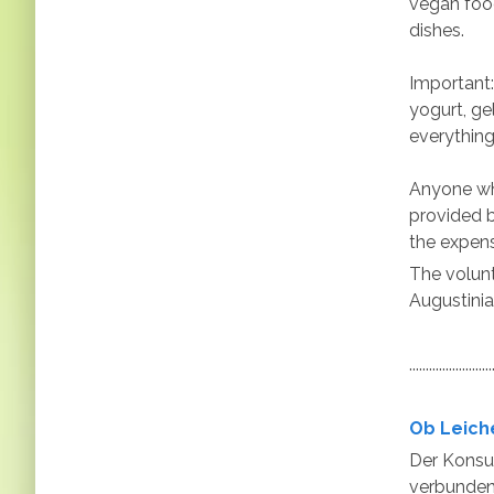
vegan foo
dishes.
Important:
yogurt, ge
everything
Anyone who
provided b
the expen
The volunt
Augustinia
..................
Ob Leiche
Der Konsu
verbunden