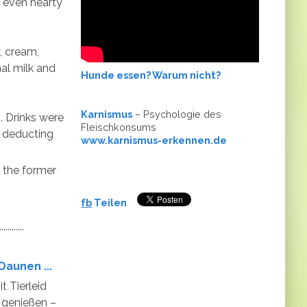
 even hearty
, cream,
mal milk and
Hunde essen? Warum nicht?
Karnismus
– Psychologie des
. Drinks were
Fleischkonsums
r deducting
www.karnismus-erkennen.de
n the former
fb
Teilen
.........
Daunen ...
 Tierleid
 genießen –