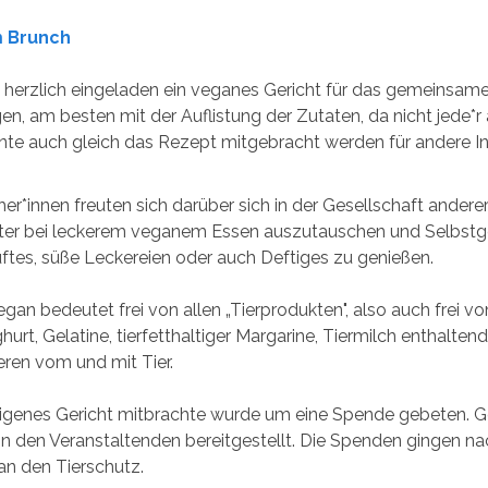
m Brunch
 herzlich eingeladen ein veganes Gericht für das gemeinsame
en, am besten mit der Auflistung der Zutaten, da nicht jede*r a
te auch gleich das Rezept mitgebracht werden für andere Int
er*innen freuten sich darüber sich in der Gesellschaft andere
erter bei leckerem veganem Essen auszutauschen und Selbs
tes, süße Leckereien oder auch Deftiges zu genießen.
egan bedeutet frei von allen „Tierprodukten", also auch frei vo
hurt, Gelatine, tierfetthaltiger Margarine, Tiermilch enthalt
eren vom und mit Tier.
eigenes Gericht mitbrachte wurde um eine Spende gebeten. G
n den Veranstaltenden bereitgestellt. Die Spenden gingen n
an den Tierschutz.