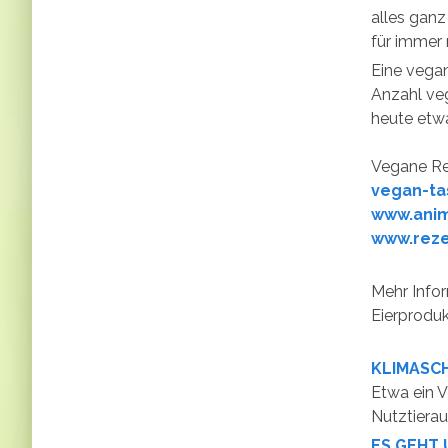
alles gan
für immer
Eine vegan
Anzahl ve
heute etwa
Vegane Re
vegan-ta
www.anim
www.reze
Mehr Infor
Eierprodu
KLIMASC
Etwa ein V
Nutztiera
ES GEHT