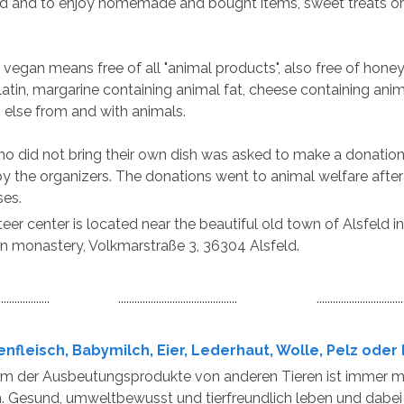
d and to enjoy homemade and bought items, sweet treats or
 vegan means free of all "animal products", also free of honey
latin, margarine containing animal fat, cheese containing ani
 else from and with animals.
 did not bring their own dish was asked to make a donation
y the organizers. The donations went to animal welfare afte
ses.
eer center is located near the beautiful old town of Alsfeld i
n monastery, Volkmarstraße 3, 36304 Alsfeld.
.......................... ............................................ ...................................
nfleisch, Babymilch, Eier, Lederhaut, Wolle, Pelz oder 
m der Ausbeutungsprodukte von anderen Tieren ist immer mit
. Gesund, umweltbewusst und tierfreundlich leben und dabei