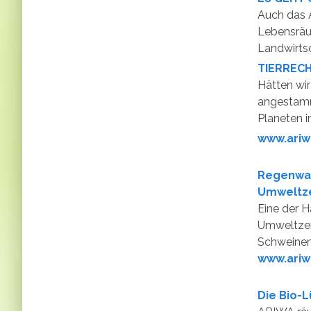
Auch das A
Lebensräu
Landwirts
TIERREC
Hätten wir
angestamm
Planeten i
www.ariw
Regenwa
Umweltze
Eine der 
Umweltzer
Schweinen,
www.ariw
Die Bio-