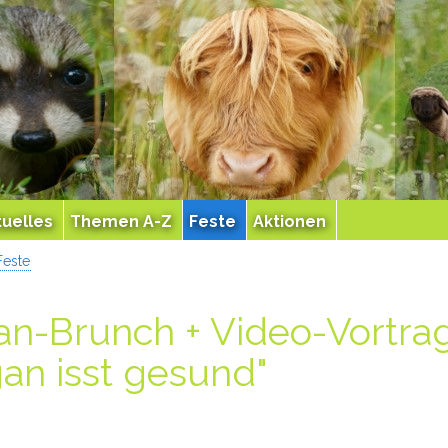
tuelles
Themen A-Z
Feste
Aktionen
Feste
an-Brunch + Video-Vortra
an isst gesund"