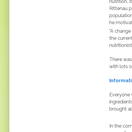
nutrition.
Rittenau p
population
he motivat
"A change 
the curren
nutritionist
There was 
with lots 
Informat
Everyone w
ingredient
brought al
In the com