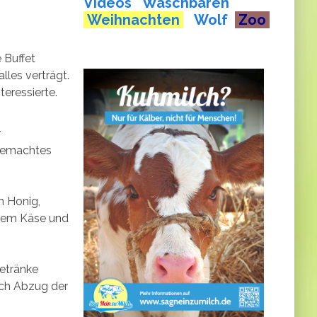
Videos
Waschbären
Weihnachten
Wolf
Zoo
 Buffet
lles verträgt.
eressierte.
r
tgemachtes
n Honig,
endem Käse und
etränke
ach Abzug der