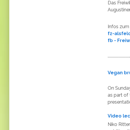
Das Freiwi
Augustiner
Infos zum 
fz-alsfel
fb - Frei
..................
Vegan bru
On Sunday
as part o
presentati
Video lec
Niko Ritte