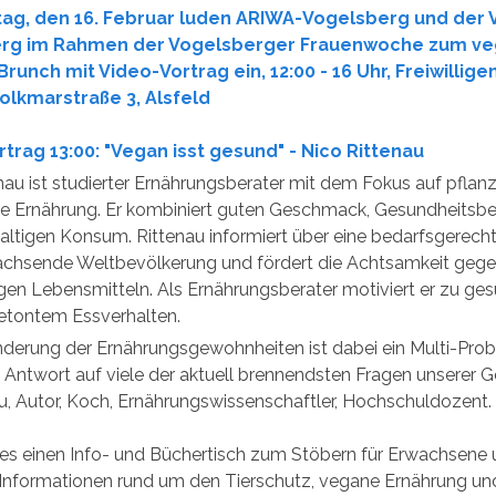
 Sonntag, den 16. Februar luden ARIWA-Vogelsberg und der 
rg im Rahmen der Vogelsberger Frauenwoche zum v
Brunch mit Video-Vortrag ein, 12:00 - 16 Uhr, Freiwilli
Volkmarstraße 3, Alsfeld
trag 13:00: "Vegan isst gesund" - Nico Rittenau
nau ist studierter Ernährungsberater mit dem Fokus auf pflan
ge Ernährung. Er kombiniert guten Geschmack, Gesundheitsb
ltigen Konsum. Rittenau informiert über eine bedarfsgerech
wachsende Weltbevölkerung und fördert die Achtsamkeit geg
gen Lebensmitteln. Als Ernährungsberater motiviert er zu ge
etontem Essverhalten.
nderung der Ernährungsgewohnheiten ist dabei ein Multi-Pro
 Antwort auf viele der aktuell brennendsten Fragen unserer Ge
u, Autor, Koch, Ernährungswissenschaftler, Hochschuldozent.
es einen Info- und Büchertisch zum Stöbern für Erwachsene 
 Informationen rund um den Tierschutz, vegane Ernährung un