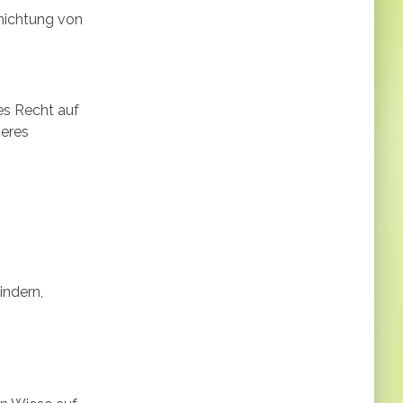
rnichtung von
n
es Recht auf
seres
g
d
indern,