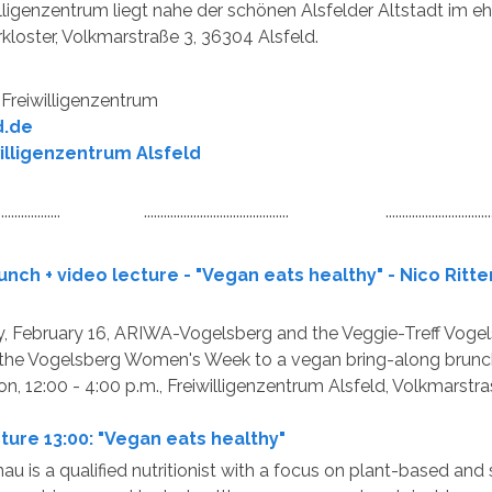
lligenzentrum liegt nahe der schönen Alsfelder Altstadt im 
kloster, Volkmarstraße 3, 36304 Alsfeld.
Freiwilligenzentrum
d.de
willigenzentrum Alsfeld
.......................... ............................................ ...................................
nch + video lecture - "Vegan eats healthy" - Nico Ritt
, February 16, ARIWA-Vogelsberg and the Veggie-Treff Vogel
f the Vogelsberg Women's Week to a vegan bring-along brunc
on, 12:00 - 4:00 p.m., Freiwilligenzentrum Alsfeld, Volkmarstra
ture 13:00: "Vegan eats healthy"
nau is a qualified nutritionist with a focus on plant-based and