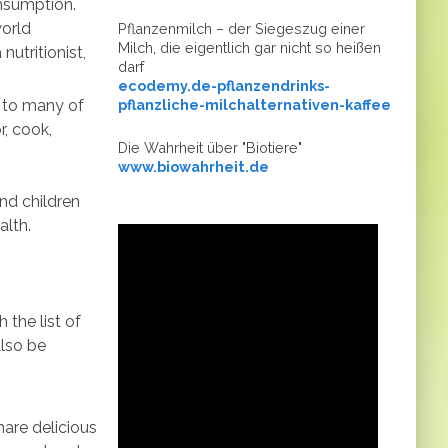
onsumption.
world
Pflanzenmilch – der Siegeszug einer
Milch, die eigentlich gar nicht so heißen
utritionist,
darf
ecodemy.de-pflanzendrinks-
pflanzliche-milchalternativen-kaffee
r to many of
r, cook,
Die Wahrheit über "Biotiere"
www.biowahrheit.de
nd children
alth.
 the list of
also be
hare delicious