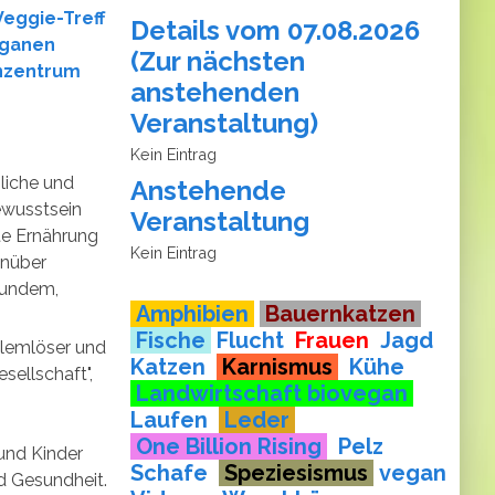
Veggie-Treff
Details vom 07.08.2026
eganen
(
Zur nächsten
genzentrum
anstehenden
Veranstaltung
)
Kein Eintrag
zliche und
Anstehende
ewusstsein
Veranstaltung
te Ernährung
Kein Eintrag
enüber
sundem,
​​​​​​​ Amphibien
Bauernkatzen
Fische
Flucht
Frauen
Jagd
blemlöser und
Katzen
Karnismus
Kühe
sellschaft",
Landwirtschaft biovegan
Laufen
Leder
One Billion Rising
Pelz
und Kinder
Schafe
Speziesismus
vegan
d Gesundheit.