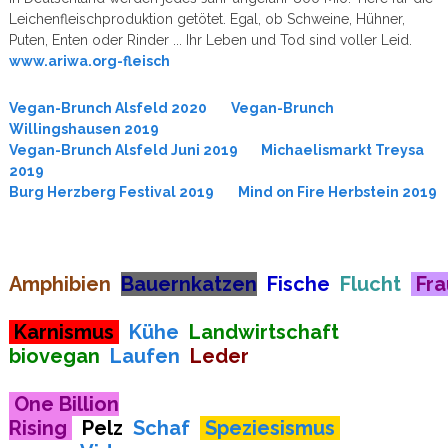
Leichenfleischproduktion getötet. Egal, ob Schweine, Hühner,
Puten, Enten oder Rinder ... Ihr Leben und Tod sind voller Leid.
www.ariwa.org-fleisch
Vegan-Brunch Alsfeld 2020
Vegan-Brunch
Willingshausen 2019
Vegan-Brunch Alsfeld Juni 2019
Michaelismarkt Treysa
2019
Burg Herzberg Festival 2019
Mind on Fire Herbstein 2019
Amphibien
Bauernkatzen
Fische
Flucht
Fr
Karnismus
Kühe
Landwirtschaft
biovegan
Laufen
Leder
One Billion
Rising
Pelz
Schaf
Speziesismus