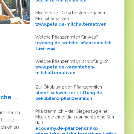
Milchersatz: Die 9 besten veganen
Milchalternativen
www.peta.de-milchalternativen
Welche Pflanzenmilch für was?
loveveg.de-welche-pflanzenmilch-
fuer-was
Welche Pflanzenmilch ist wofür gut?
www.peta.de-veganleben-
milchalternativen
Zur Ökobilanz von Pflanzenmilch
albert-schweitzer-stiftung.de-
che ...
oekobilanz-pflanzenmilch
Pflanzenmilch – der Siegeszug einer
 im neuen
Milch, die eigentlich gar nicht so heißen
 ... die
darf
ich einen
ecodemy.de-pflanzendrinks-
pflanzliche-milchalternativen-kaffee