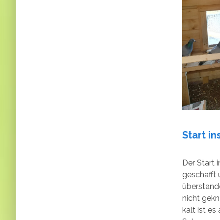
Start in
Der Start i
geschafft 
überstande
nicht gekn
kalt ist es