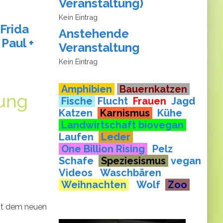
Veranstaltung
)
Kein Eintrag
 Frida
Anstehende
 Paul +
Veranstaltung
Kein Eintrag
​​​​​​​ Amphibien
Bauernkatzen
tung
Fische
Flucht
Frauen
Jagd
Katzen
Karnismus
Kühe
Landwirtschaft biovegan
Laufen
Leder
One Billion Rising
Pelz
Schafe
Speziesismus
vegan
Videos
Waschbären
Weihnachten
Wolf
Zoo
it dem neuen
e