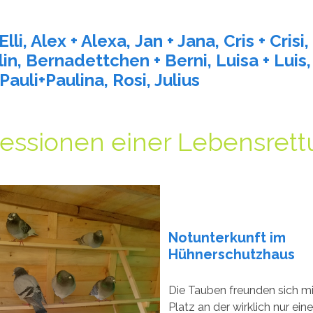
Elli, Alex + Alexa, Jan + Jana, Cris + Crisi,
lin, Bernadettchen + Berni, Luisa + Luis,
Pauli+Paulina, Rosi, Julius
essionen einer Lebensret
Notunterkunft im
Hühnerschutzhaus
Die Tauben freunden sich m
Platz an der wirklich nur ein