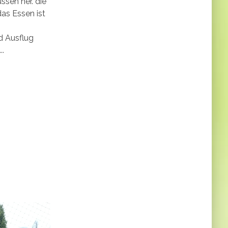
ssen her. die
das Essen ist
d Ausflug
..