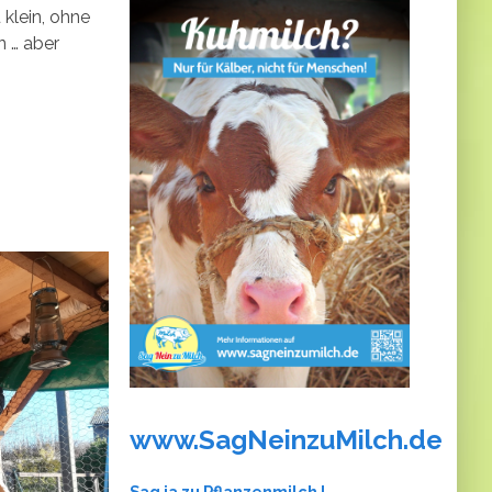
 klein, ohne
n … aber
www.SagNeinzuMilch.de
​​​​​​​Sag ja zu Pflanzenmilch !