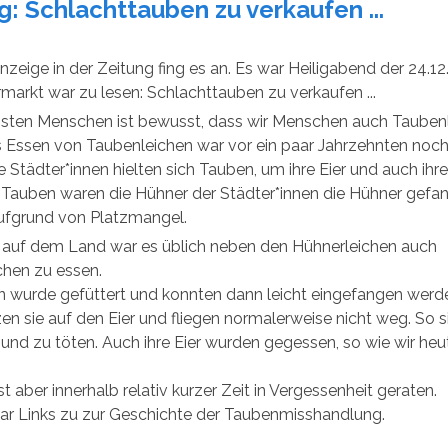
g: Schlachttauben zu verkaufen ...
Anzeige in der Zeitung fing es an. Es war Heiligabend der 24.12
rmarkt war zu lesen: Schlachttauben zu verkaufen ...
sten Menschen ist bewusst, dass wir Menschen auch Tauben
 Essen von Taubenleichen war vor ein paar Jahrzehnten noch 
e Städter*innen hielten sich Tauben, um ihre Eier und auch ihr
 Tauben waren die Hühner der Städter*innen die Hühner gefa
ufgrund von Platzmangel.
 auf dem Land war es üblich neben den Hühnerleichen auch
chen zu essen.
n wurde gefüttert und konnten dann leicht eingefangen werd
zen sie auf den Eier und fliegen normalerweise nicht weg. So si
und zu töten. Auch ihre Eier wurden gegessen, so wie wir heu
ist aber innerhalb relativ kurzer Zeit in Vergessenheit geraten.
aar Links zu zur Geschichte der Taubenmisshandlung.