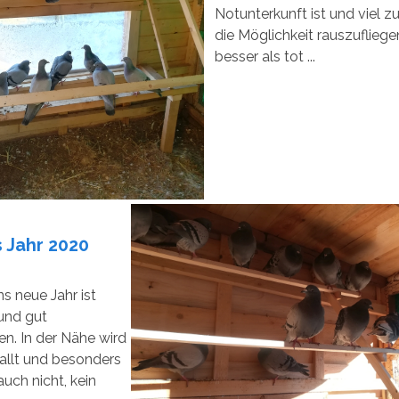
Notunterkunft ist und viel zu
die Möglichkeit rauszufliege
besser als tot ...
s Jahr 2020
ns neue Jahr ist
und gut
n. In der Nähe wird
allt und besonders
 auch nicht, kein