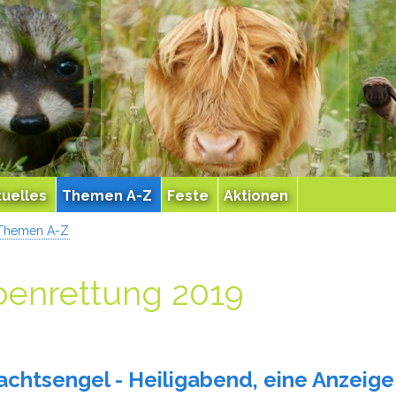
tuelles
Themen A-Z
Feste
Aktionen
Themen A-Z
benrettung 2019
chtsengel - Heiligabend, eine Anzeige 