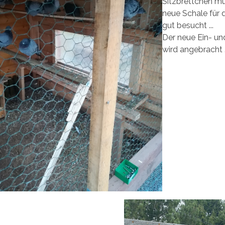
Sitzbrettchen mü
neue Schale für 
gut besucht ...
Der neue Ein- un
wird angebracht .