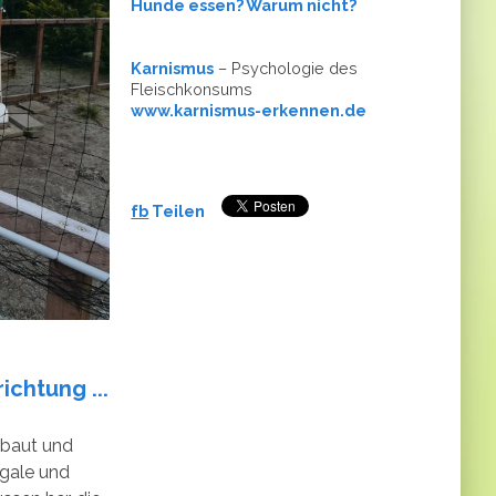
Hunde essen? Warum nicht?
Karnismus
– Psychologie des
Fleischkonsums
www.karnismus-erkennen.de
fb
Teilen
ichtung ...
ebaut und
Regale und