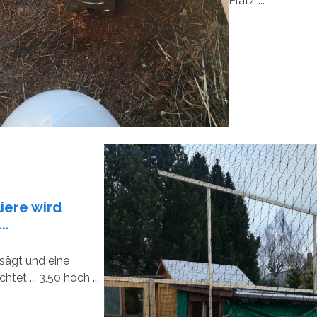
Platz ...
liere wird
..
sägt und eine
chtet ... 3,50 hoch ...