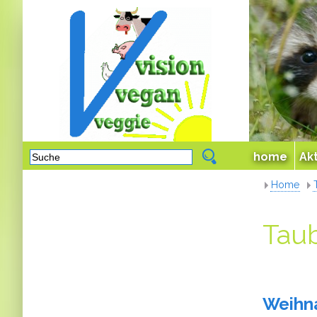
home
Ak
Home
Tau
Weihna